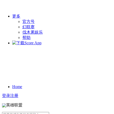
更多
官方号
幻联赛
伐木累娱乐
帮助
Home
登录
注册
英雄联盟